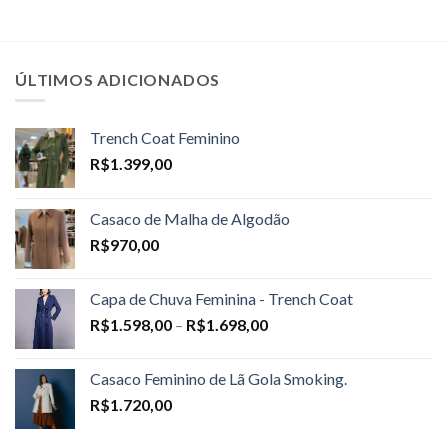
ÚLTIMOS ADICIONADOS
Trench Coat Feminino
R$
1.399,00
Casaco de Malha de Algodão
R$
970,00
Capa de Chuva Feminina - Trench Coat
Price
R$
1.598,00
–
R$
1.698,00
range:
R$1.598,00
Casaco Feminino de Lã Gola Smoking.
through
R$
1.720,00
R$1.698,00