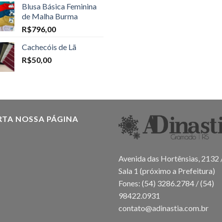
Blusa Básica Feminina
de Malha Burma
R$
796,00
Cachecóis de Lã
R$
50,00
RTA NOSSA PÁGINA
Avenida das Hortênsias, 2132 
Sala 1 (próximo a Prefeitura)
Fones: (54) 3286.2784 / (54)
98422.0931
contato@adinastia.com.br