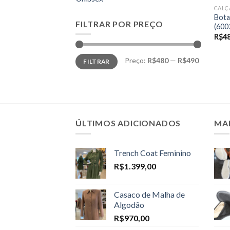
CALÇ
Bota
FILTRAR POR PREÇO
(600
R$
4
Preço
Preço
Preço:
R$480
—
R$490
FILTRAR
mínimo
máximo
ÚLTIMOS ADICIONADOS
MA
Trench Coat Feminino
R$
1.399,00
Casaco de Malha de
Algodão
R$
970,00