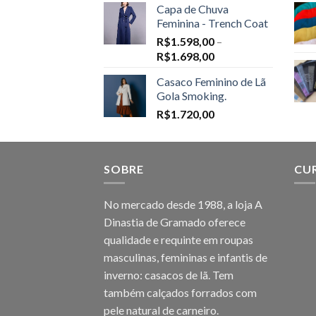
Capa de Chuva
Feminina - Trench Coat
R$
1.598,00
–
Price
R$
1.698,00
range:
Casaco Feminino de Lã
R$1.598,00
Gola Smoking.
through
R$
1.720,00
R$1.698,00
SOBRE
CU
No mercado desde 1988, a loja A
Dinastia de Gramado oferece
qualidade e requinte em roupas
masculinas, femininas e infantis de
inverno: casacos de lã. Tem
também calçados forrados com
pele natural de carneiro.