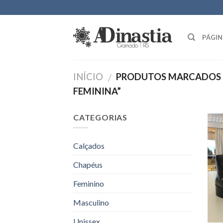
Skip
to
content
PÁGIN
INÍCIO
PRODUTOS MARCADOS 
/
FEMININA”
CATEGORIAS
Calçados
Chapéus
Feminino
Masculino
Unissex