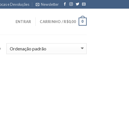
ocas e Devoluções
Newsletter
0
ENTRAR
CARRINHO /
R$
0,00
o