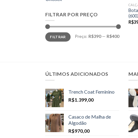
CALÇ
Bota
FILTRAR POR PREÇO
(600
R$
3
Preço
Preço
Preço:
R$390
—
R$400
FILTRAR
mínimo
máximo
ÚLTIMOS ADICIONADOS
MA
Trench Coat Feminino
R$
1.399,00
Casaco de Malha de
Algodão
R$
970,00