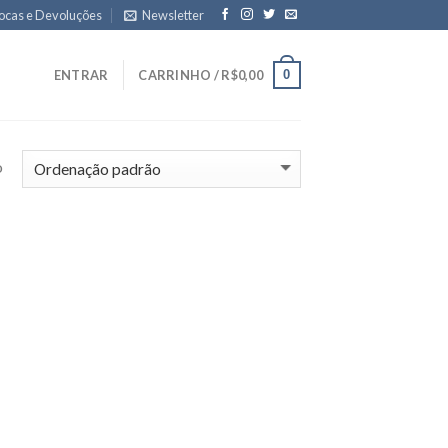
ocas e Devoluções
Newsletter
0
ENTRAR
CARRINHO /
R$
0,00
o