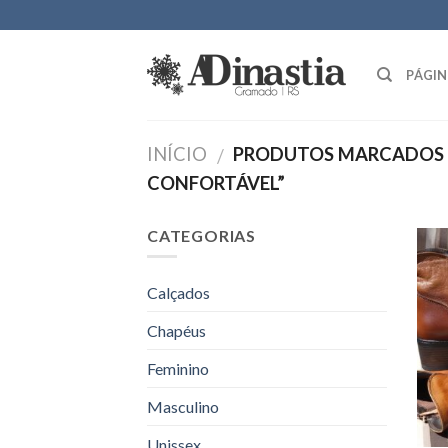
Skip
to
content
PÁGIN
INÍCIO
PRODUTOS MARCADOS 
/
CONFORTÁVEL”
CATEGORIAS
Calçados
Chapéus
Feminino
Masculino
Unissex