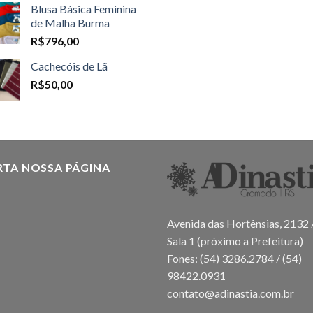
Blusa Básica Feminina
de Malha Burma
R$
796,00
Cachecóis de Lã
R$
50,00
RTA NOSSA PÁGINA
Avenida das Hortênsias, 2132 
Sala 1 (próximo a Prefeitura)
Fones: (54) 3286.2784 / (54)
98422.0931
contato@adinastia.com.br