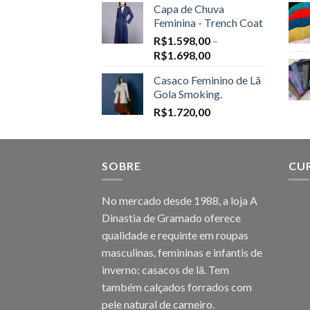
Capa de Chuva
Feminina - Trench Coat
R$
1.598,00
–
Price
R$
1.698,00
range:
Casaco Feminino de Lã
R$1.598,00
Gola Smoking.
through
R$
1.720,00
R$1.698,00
SOBRE
CU
No mercado desde 1988, a loja A
Dinastia de Gramado oferece
qualidade e requinte em roupas
masculinas, femininas e infantis de
inverno: casacos de lã. Tem
também calçados forrados com
pele natural de carneiro.