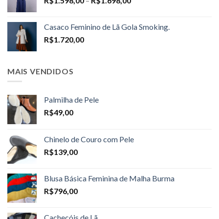
R$
1.598,00
–
R$
1.698,00
range:
R$1.598,00
Casaco Feminino de Lã Gola Smoking.
through
R$
1.720,00
R$1.698,00
MAIS VENDIDOS
Palmilha de Pele
R$
49,00
Chinelo de Couro com Pele
R$
139,00
Blusa Básica Feminina de Malha Burma
R$
796,00
Cachecóis de Lã