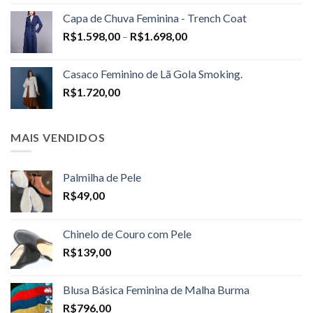
Capa de Chuva Feminina - Trench Coat
Price
R$
1.598,00
–
R$
1.698,00
range:
R$1.598,00
Casaco Feminino de Lã Gola Smoking.
through
R$
1.720,00
R$1.698,00
MAIS VENDIDOS
Palmilha de Pele
R$
49,00
Chinelo de Couro com Pele
R$
139,00
Blusa Básica Feminina de Malha Burma
R$
796,00