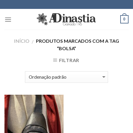
Skip
to
content
0
INÍCIO
PRODUTOS MARCADOS COM A TAG
/
“BOLSA”
FILTRAR