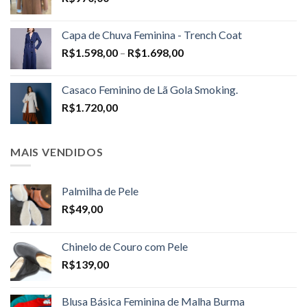
Capa de Chuva Feminina - Trench Coat
Price
R$
1.598,00
–
R$
1.698,00
range:
R$1.598,00
Casaco Feminino de Lã Gola Smoking.
through
R$
1.720,00
R$1.698,00
MAIS VENDIDOS
Palmilha de Pele
R$
49,00
Chinelo de Couro com Pele
R$
139,00
Blusa Básica Feminina de Malha Burma