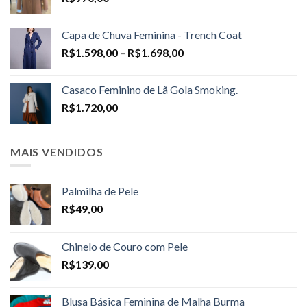
Capa de Chuva Feminina - Trench Coat
Price
R$
1.598,00
–
R$
1.698,00
range:
R$1.598,00
Casaco Feminino de Lã Gola Smoking.
through
R$
1.720,00
R$1.698,00
MAIS VENDIDOS
Palmilha de Pele
R$
49,00
Chinelo de Couro com Pele
R$
139,00
Blusa Básica Feminina de Malha Burma