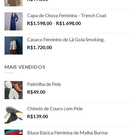
Capa de Chuva Feminina - Trench Coat
Price
R$
1.598,00
–
R$
1.698,00
range:
R$1.598,00
Casaco Feminino de Lã Gola Smoking.
through
R$
1.720,00
R$1.698,00
MAIS VENDIDOS
Palmilha de Pele
R$
49,00
Chinelo de Couro com Pele
R$
139,00
Blusa Básica Feminina de Malha Burma