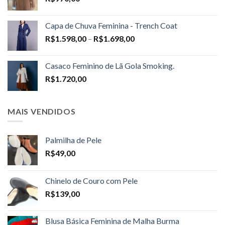
Capa de Chuva Feminina - Trench Coat
Price
R$
1.598,00
–
R$
1.698,00
range:
R$1.598,00
Casaco Feminino de Lã Gola Smoking.
through
R$
1.720,00
R$1.698,00
MAIS VENDIDOS
Palmilha de Pele
R$
49,00
Chinelo de Couro com Pele
R$
139,00
Blusa Básica Feminina de Malha Burma