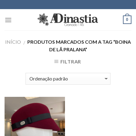
Skip
to
content
0
INÍCIO
PRODUTOS MARCADOS COM A TAG “BOINA
/
DE LÃ PRALANA”
FILTRAR