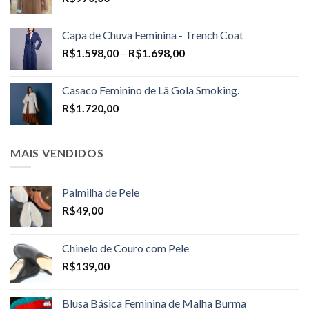
Capa de Chuva Feminina - Trench Coat
Price
R$
1.598,00
–
R$
1.698,00
range:
R$1.598,00
Casaco Feminino de Lã Gola Smoking.
through
R$
1.720,00
R$1.698,00
MAIS VENDIDOS
Palmilha de Pele
R$
49,00
Chinelo de Couro com Pele
R$
139,00
Blusa Básica Feminina de Malha Burma