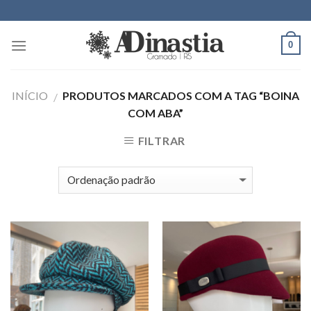
Skip
to
content
0
INÍCIO
PRODUTOS MARCADOS COM A TAG “BOINA
/
COM ABA”
FILTRAR