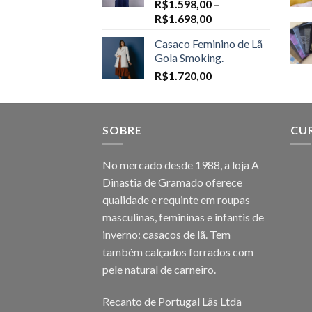
R$
1.598,00
–
Price
R$
1.698,00
range:
Casaco Feminino de Lã
R$1.598,00
Gola Smoking.
through
R$
1.720,00
R$1.698,00
SOBRE
CU
No mercado desde 1988, a loja A
Dinastia de Gramado oferece
qualidade e requinte em roupas
masculinas, femininas e infantis de
inverno: casacos de lã. Tem
também calçados forrados com
pele natural de carneiro.
Recanto de Portugal Lãs Ltda