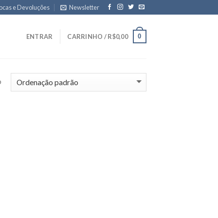
ocas e Devoluções
Newsletter
0
ENTRAR
CARRINHO /
R$
0,00
o