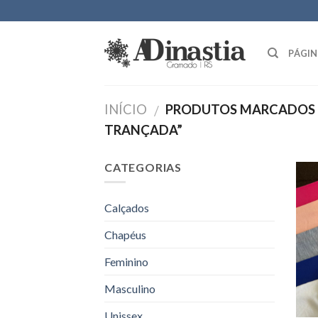
Skip
to
content
PÁGIN
INÍCIO
PRODUTOS MARCADOS 
/
TRANÇADA”
CATEGORIAS
Calçados
Chapéus
Feminino
Masculino
Unissex