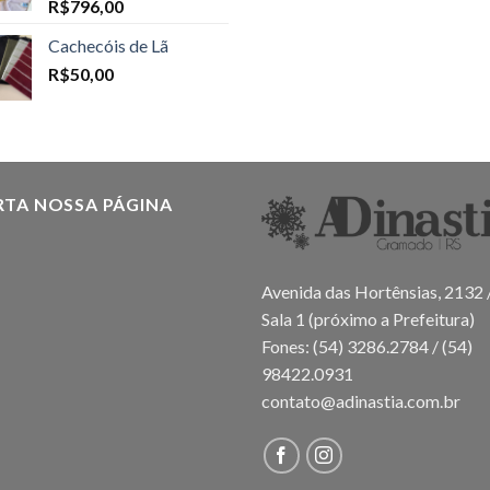
R$
796,00
Cachecóis de Lã
R$
50,00
RTA NOSSA PÁGINA
Avenida das Hortênsias, 2132 
Sala 1 (próximo a Prefeitura)
Fones: (54) 3286.2784 / (54)
98422.0931
contato@adinastia.com.br