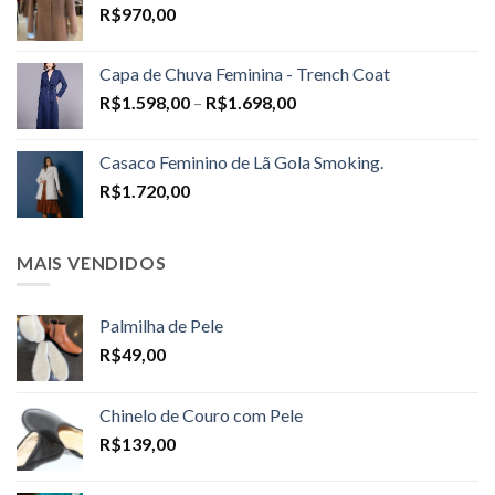
R$
970,00
Capa de Chuva Feminina - Trench Coat
Price
R$
1.598,00
–
R$
1.698,00
range:
R$1.598,00
Casaco Feminino de Lã Gola Smoking.
through
R$
1.720,00
R$1.698,00
MAIS VENDIDOS
Palmilha de Pele
R$
49,00
Chinelo de Couro com Pele
R$
139,00