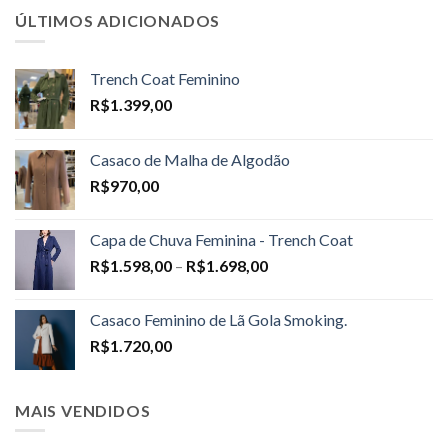
ÚLTIMOS ADICIONADOS
Trench Coat Feminino
R$
1.399,00
Casaco de Malha de Algodão
R$
970,00
Capa de Chuva Feminina - Trench Coat
Price
R$
1.598,00
–
R$
1.698,00
range:
R$1.598,00
Casaco Feminino de Lã Gola Smoking.
through
R$
1.720,00
R$1.698,00
MAIS VENDIDOS