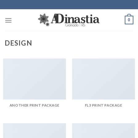
Skip
to
content
0
DESIGN
ANOTHER PRINT PACKAGE
FL3 PRINT PACKAGE