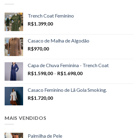
Trench Coat Feminino
R$
1.399,00
Casaco de Malha de Algodão
R$
970,00
Capa de Chuva Feminina - Trench Coat
Price
R$
1.598,00
–
R$
1.698,00
range:
R$1.598,00
Casaco Feminino de Lã Gola Smoking.
through
R$
1.720,00
R$1.698,00
MAIS VENDIDOS
Palmilha de Pele